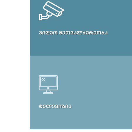
ᲕᲘᲓᲔᲝ ᲛᲔᲗᲕᲐᲚᲧᲣᲠᲔᲝᲑᲐ
ᲢᲔᲚᲔᲕᲘᲖᲘᲐ