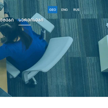
GEO
ENG
RUS
ᲥᲢᲔᲑᲘ
ᲡᲔᲠᲕᲘᲡᲔᲑᲘ