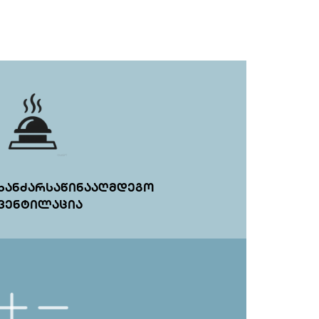
ᲮᲐᲜᲫᲐᲠᲡᲐᲬᲘᲜᲐᲐᲦᲛᲓᲔᲒᲝ
ᲕᲔᲜᲢᲘᲚᲐᲪᲘᲐ