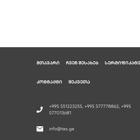
ᲛᲗᲐᲕᲐᲠᲘ
ᲩᲕᲔᲜ ᲨᲔᲡᲐᲮᲔᲑ
ᲡᲔᲠᲢᲘᲤᲘᲙᲐᲢᲔ
ᲙᲝᲜᲢᲐᲥᲢᲘ
ᲨᲔᲙᲕᲔᲗᲐ
+995 551223255, +995 577778862, +995
577013681
info@tes.ge