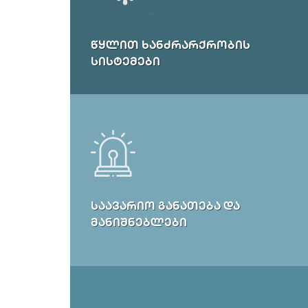
ᲬᲧᲚᲘᲗ ᲮᲐᲜᲫᲠᲐᲠᲥᲠᲝᲑᲘᲡ
ᲡᲘᲡᲢᲔᲛᲔᲑᲘ
ᲡᲐᲐᲕᲐᲠᲘᲝ ᲒᲐᲜᲐᲗᲔᲑᲐ ᲓᲐ
ᲛᲐᲜᲘᲨᲜᲔᲑᲚᲔᲑᲘ