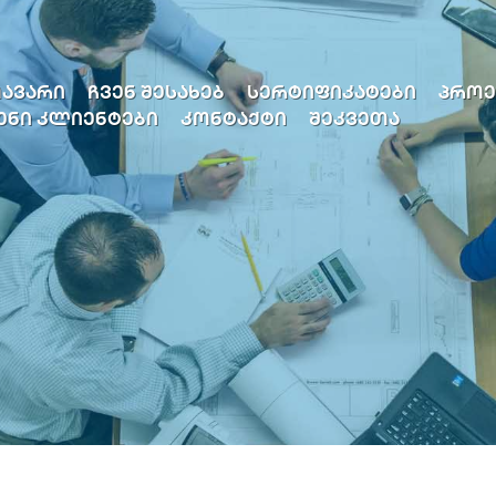
ᲐᲕᲐᲠᲘ
ᲩᲕᲔᲜ ᲨᲔᲡᲐᲮᲔᲑ
ᲡᲔᲠᲢᲘᲤᲘᲙᲐᲢᲔᲑᲘ
ᲞᲠᲝᲔ
ᲔᲜᲘ ᲙᲚᲘᲔᲜᲢᲔᲑᲘ
ᲙᲝᲜᲢᲐᲥᲢᲘ
ᲨᲔᲙᲕᲔᲗᲐ