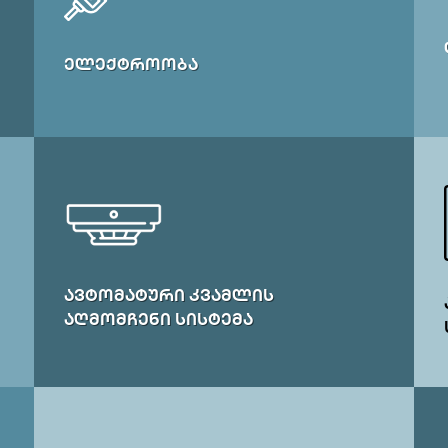
ᲔᲚᲔᲥᲢᲠᲝᲝᲑᲐ
ᲐᲕᲢᲝᲛᲐᲢᲣᲠᲘ ᲙᲕᲐᲛᲚᲘᲡ
ᲐᲦᲛᲝᲛᲩᲔᲜᲘ ᲡᲘᲡᲢᲔᲛᲐ