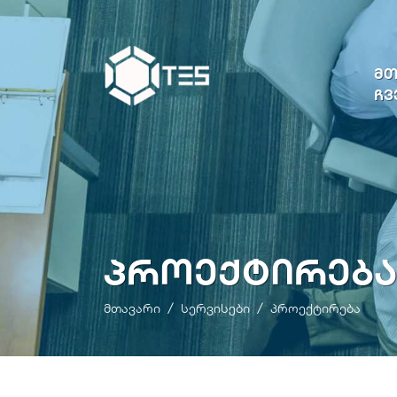
ᲛᲗ
ᲩᲕ
ᲞᲠᲝᲔᲥᲢᲘᲠᲔᲑᲐ
მთავარი
სერვისები
პროექტირება