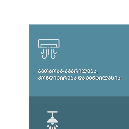
ᲒᲐᲗᲑᲝᲑᲐ-ᲒᲐᲒᲠᲘᲚᲔᲑᲐ,
ᲙᲝᲜᲓᲘᲪᲘᲠᲔᲑᲐ ᲓᲐ ᲕᲔᲜᲢᲘᲚᲐᲪᲘᲐ