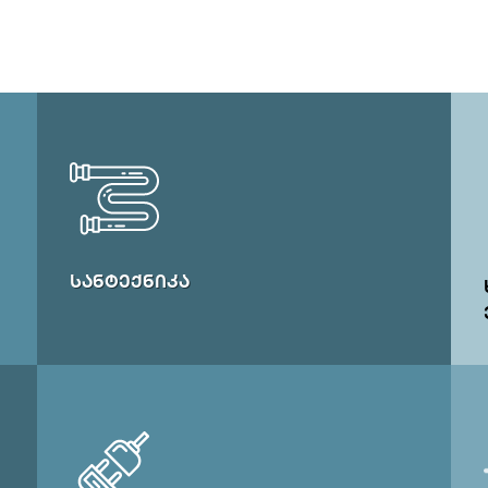
ᲡᲐᲜᲢᲔᲥᲜᲘᲙᲐ