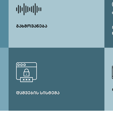
ᲒᲐᲮᲛᲝᲕᲐᲜᲔᲑᲐ
ᲓᲐᲨᲕᲔᲑᲘᲡ ᲡᲘᲡᲢᲔᲛᲐ