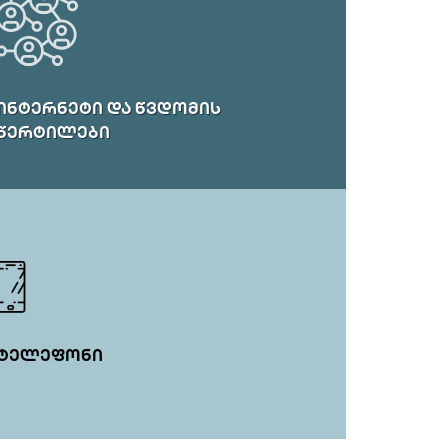
ᲘᲜᲢᲔᲠᲜᲔᲢᲘ ᲓᲐ ᲬᲕᲓᲝᲛᲘᲡ
ᲬᲔᲠᲢᲘᲚᲔᲑᲘ
ᲢᲔᲚᲔᲤᲝᲜᲘ