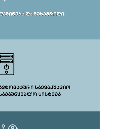
ᲓᲐᲛᲘᲬᲔᲑᲐ ᲓᲐ ᲛᲔᲮᲐᲛᲠᲘᲓᲘ
ᲐᲕᲢᲝᲛᲐᲢᲣᲠᲘ ᲡᲐᲔᲕᲐᲙᲣᲐᲪᲘᲝ
ᲡᲐᲛᲐᲣᲬᲧᲔᲑᲚᲝ ᲡᲘᲡᲢᲔᲛᲐ